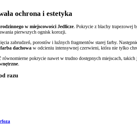
ała ochrona i estetyka
odzinnego w miejscowości Jedlicze
. Pokrycie z blachy trapezowej 
awania pierwszych ognisk korozji.
nięcia zabrudzeń, porostów i luźnych fragmentów starej farby. Następn
a farba dachowa
w odcieniu intensywnej czerwieni, która nie tylko ch
 równomierne pokrycie nawet w trudno dostępnych miejscach, takich 
ewnętrzne
.
od razu
rfoza