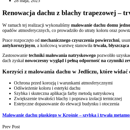
28 maja, 2025
Renowacja dachu z blachy trapezowej – trw
W ramach tej realizacji wykonaliśmy
malowanie dachu domu jednor
opadów atmosferycznych, co prowadziło do utraty koloru oraz powst
Prace rozpoczęto od
mechanicznego czyszczenia powierzchni
, usu
antykorozyjnym
, a końcową warstwę stanowiła
trwała, błyszcząc
Zastosowanie
techniki malowania natryskowego
pozwoliło uzyskać
dach zyskał
nowoczesny wygląd i pełną odporność na czynniki z
Korzyści z malowania dachu w Jedliczu, które widać 
Ochrona przed korozją i warunkami atmosferycznymi
Odświeżenie koloru i estetyki dachu
Szybka i skuteczna aplikacja farby metodą natryskową
Zwiększenie trwałości blachy i poprawa izolacji termicznej
Estetyczne dopasowanie do elewacji budynku i otoczenia
Malowanie dachu płaskiego w Krośnie – szybka i trwała metamo
Prev Post