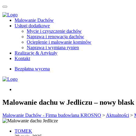
Malowanie Dachów
Usługi dodatkowe
Mycie i czyszczenie dachów
Naprawa i renowacja dachów
Ocieplenie i malowanie kominów
Naprawa i wymiana rynien
Realizacje & Artykuły
Kontakt
Bezpłatna wycena
Malowanie dachu w Jedliczu – nowy blask
Malowanie Dachów - Firma budowlana KROSNO
>
Aktualności
>
TOMEK