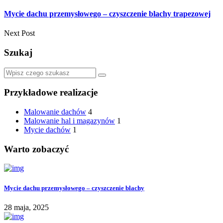
Mycie dachu przemysłowego – czyszczenie blachy trapezowej
Next Post
Szukaj
Przykładowe realizacje
Malowanie dachów
4
Malowanie hal i magazynów
1
Mycie dachów
1
Warto zobaczyć
Mycie dachu przemysłowego – czyszczenie blachy
28 maja, 2025