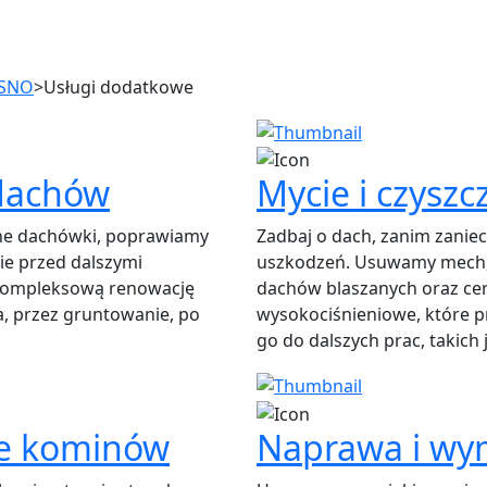
OSNO
>
Usługi dodatkowe
 dachów
Mycie i czysz
ne dachówki, poprawiamy
Zadbaj o dach, zanim zanie
ie przed dalszymi
uszkodzeń. Usuwamy mech, s
kompleksową renowację
dachów blaszanych oraz ce
a, przez gruntowanie, po
wysokociśnieniowe, które p
go do dalszych prac, takich
ie kominów
Naprawa i wy