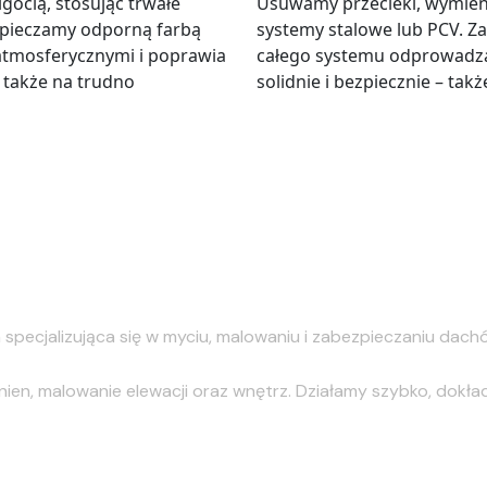
gocią, stosując trwałe
Usuwamy przecieki, wymie
zpieczamy odporną farbą
systemy stalowe lub PCV. Z
atmosferycznymi i poprawia
całego systemu odprowadza
 także na trudno
solidnie i bezpiecznie – ta
pecjalizująca się w myciu, malowaniu i zabezpieczaniu dac
n, malowanie elewacji oraz wnętrz. Działamy szybko, dokładnie