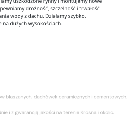
niamy uszkodzone rynny i montujemy nowe
apewniamy drożność, szczelność i trwałość
nia wody z dachu. Działamy szybko,
kże na dużych wysokościach.
hów blaszanych, dachówek ceramicznych i cementowych.
 i z gwarancją jakości na terenie Krosna i okolic.