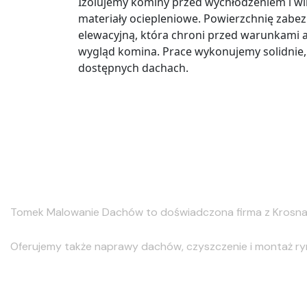
Izolujemy kominy przed wychłodzeniem i wil
materiały ociepleniowe. Powierzchnię zabe
elewacyjną, która chroni przed warunkami 
wygląd komina. Prace wykonujemy solidnie,
dostępnych dachach.
Malowanie Dachów
Tomek Malowanie Dachów to doświadczona firma z Krosna s
Oferujemy także naprawy dachów, czyszczenie i montaż rynie
Usługi dodatkowe